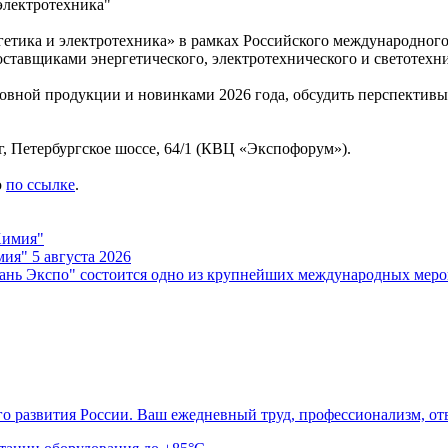
ргетика и электротехника» в рамках Российского международно
оставщиками энергетического, электротехнического и светотехн
овной продукции и новинками 2026 года, обсудить перспективы
г, Петербургское шоссе, 64/1 (КВЦ «Экспофорум»).
ю
по ссылке
.
мия"
5 августа 2026
зань Экспо" состоится одно из крупнейших международных меро
о развития России. Ваш ежедневный труд, профессионализм, отв