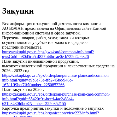
Закупки
Вся информация о закупочной деятельности компании
АО ВЭЛАН представлена на Официальном сайте Единой
информационной системы в сфере закупок.
Перечень товаров, работ, услуг, закупки которых
осуществляются у субъектов малого и среднего
предпринимательства
https://zakupki.gov.ru/epz/gws/card/common-info.html?
gwsGuid=b80d5ca5-4827-44bc-ae0e-b725ef4a6826
План закупки инновационной продукции,
высокотехнологичной продукции и лекарственных средств на
2026 - 2032 год
https://zakupki.gov.ru/epz/orderplan/purchase-plan/card/common-
info.html?guid=e9b6a73e-ffb2-45bc-946c-
167d1ff9bef7®Number=2250852266
План закупки на 2026г.
https://zakupki.gov.ru/epz/orderplan/purchase-plan/card/common-
info.html?guid=65420c9a-bced-4ac2-88a4-
621b3430fdbc®Number=2250852155
Карточка предприятия, закупки и положение о закупках
https://zakupki.gov.ru/epz/organization/view223/info.html?