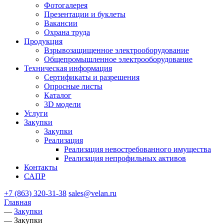
Фотогалерея
Презентации и буклеты
Вакансии
Охрана труда
Продукция
Взрывозащищенное электрооборудование
Общепромышленное электрооборудование
Техническая информация
Сертификаты и разрешения
Опросные листы
Каталог
3D модели
Услуги
Закупки
Закупки
Реализация
Реализация невостребованного имущества
Реализация непрофильных активов
Контакты
САПР
+7 (863) 320-31-38
sales@velan.ru
Главная
—
Закупки
—
Закупки