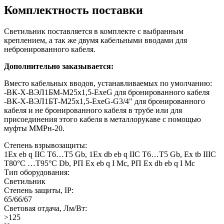
Комплектность поставки
Светильник поставляется в комплекте с выбранным
креплением, а так же двумя кабельными вводами для
небронированного кабеля.
Дополнительно заказывается:
Вместо кабельных вводов, устанавливаемых по умолчанию:
-ВК-Х-ВЭЛ1БМ-М25х1,5-ExeG для бронированного кабеля
-ВК-Х-ВЭЛ1БТ-М25х1,5-ExeG-G3/4" для бронированного
кабеля и не бронированного кабеля в трубе или для
присоединения этого кабеля в металлорукаве с помощью
муфты ММРн-20.
Степень взрывозащиты:
1Ex eb q IIС T6…T5 Gb, 1Ex db еb q IIC T6…Т5 Gb, Ex tb IIIC
T80°C …T95°C Db, РП Ex eb q I Mc, РП Ex db eb q I Mc
Тип оборудования:
Светильник
Степень защиты, IP:
65/66/67
Световая отдача, Лм/Вт:
>125