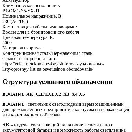
Аккумулятор
Климатическое исполнение:
В1/ОМ1/У5/УХЛ1
Номинальное напряжение, В:
230 (АС/DC)
Комплектация кабельными вводами:
Вводы для не бронированного кабеля
Цветовая температура, К:
5000
Материалы корпуса:
Конструкционная сталь/Нержавеющая сталь
Ссылка на опросный лист:
https://velan.ru/tekhnicheskaya-informatsiya/oprosnye-
listy/oprosnyy-list-na-osvetitelnoe-oborudovanie/
Структура условного обозначения
ВЭЛАН41–АК–СД.Л.Х1 Х2–Х3–Х4-Х5
ВЭЛАН41
- светильник светодиодный взрывозащищенный
для промышленных предприятий с корпусом из нержавеющей
или конструкционной стали.
АК
– индекс, указывающий на наличие в светильнике
аккумуляторной батареи и возможность работы светильника