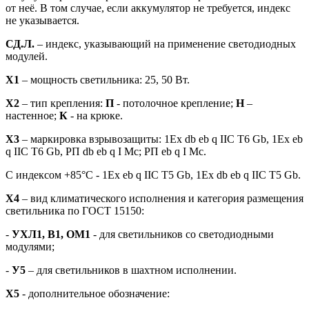
от неё. В том случае, если аккумулятор не требуется, индекс
не указывается.
СД.Л.
– индекс, указывающий на применение светодиодных
модулей.
Х1
– мощность светильника: 25, 50 Вт.
Х2
– тип крепления:
П
- потолочное крепление;
Н
–
настенное;
К
- на крюке.
Х3
– маркировка взрывозащиты: 1Ex db eb q IIC T6 Gb, 1Ex eb
q IIC T6 Gb, РП db eb q I Mc; РП eb q I Mc.
С индексом +85°C - 1Ex eb q IIС T5 Gb, 1Ex db еb q IIC Т5 Gb.
Х4
– вид климатического исполнения и категория размещения
светильника по ГОСТ 15150:
-
УХЛ1, В1, ОМ1
- для светильников со светодиодными
модулями;
-
У5
– для светильников в шахтном исполнении.
Х5
- дополнительное обозначение: