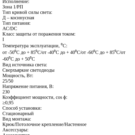
Исполнение:
Зона 1/РП
Тип кривой силы света:
Д – косинусная
Тип питания:
АС/DC
Класс защиты от поражения током:
I
Температура эксплуатации, ⁰С:
от -50⁰С до + 85⁰С/от -40⁰С до + 40⁰С/от -60⁰С до + 85⁰С/от
-60⁰С до + 50⁰С
Вид источника света:
Сверхъяркие светодиоды
Мощность, Вт:
25/50
Напряжение питания, В:
230
Коэффициент мощности, cos ɸ:
≥0,95
Способ установки:
Стационарный
Вид монтажа:
Крюк/Потолочное крепление/Настенное
Аксессуары: