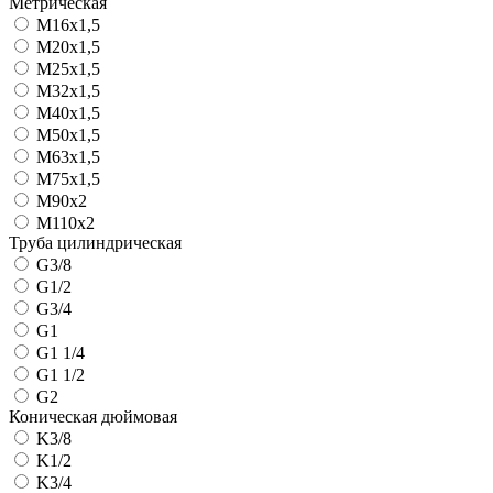
Метрическая
М16х1,5
М20х1,5
М25х1,5
М32х1,5
М40х1,5
М50х1,5
М63х1,5
М75х1,5
М90х2
М110х2
Труба цилиндрическая
G3/8
G1/2
G3/4
G1
G1 1/4
G1 1/2
G2
Коническая дюймовая
K3/8
K1/2
K3/4